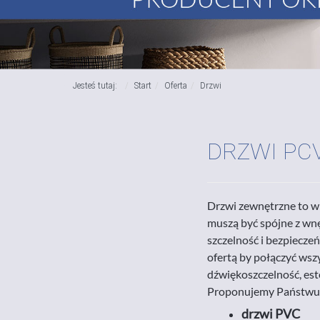
Jesteś tutaj:
Start
Oferta
Drzwi
DRZWI PC
Drzwi zewnętrzne to wi
muszą być spójne z wn
szczelność i bezpiecze
ofertą by połączyć wszy
dźwiękoszczelność, es
Proponujemy Państwu d
drzwi PVC