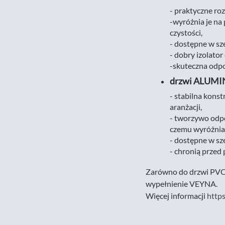
- praktyczne ro
-wyróżnia je n
czystości,
- dostępne w sze
- dobry izolator 
-skuteczna odp
drzwi ALUM
- stabilna kons
aranżacji,
- tworzywo odpo
czemu wyróżnia 
- dostępne w sze
- chronią przed
Zarówno do drzwi PVC 
wypełnienie VEYNA.
Więcej informacji
http