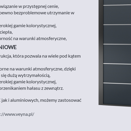
związanie w przystępnej cenie,
a pewno bezproblemowe utrzymanie w
rokiej gamie kolorystycznej,
ciepła,
orność na warunki atmosferyczne,
INIOWE
trukcja, która pozwala na wiele pod kątem
rne na warunki atmosferyczne, dzięki
się dużą wytrzymałością,
rokiej gamie kolorystycznej,
 przenikaniem hałasu z zewnątrz.
jak i aluminiowych, możemy zastosować
s://www.veyna.pl/